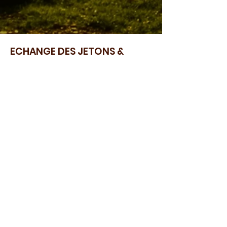
ECHANGE DES JETONS &
TOMBOLA
17h30 - 18h15
Vous êtes invité à vous rendre à la table
d'échange des jetons. Nous allons
échanger vos jetons contre des billets de
tombola pour le tirage au sort des lots
dès 18h30.