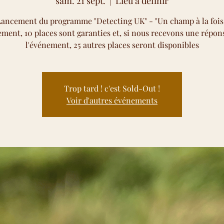
sam. 21 sept.
  |  
Lieu à définir
Lancement du programme "Detecting UK" - "Un champ à la fois.
ement, 10 places sont garanties et, si nous recevons une répon
l'événement, 25 autres places seront disponibles
Trop tard ! c'est Sold-Out !
Voir d'autres événements